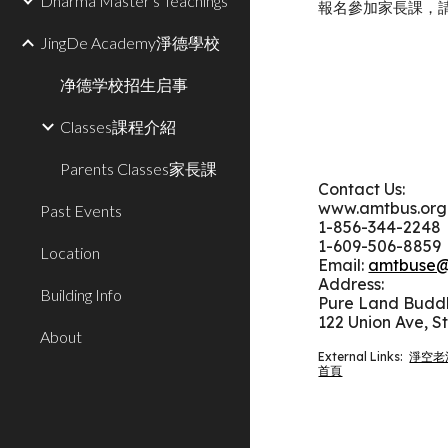
Dharma Master's Teachings
報名參加
家長課
，
JingDe Academy淨德學校
净德学校招生启事
Classes課程介紹
Parents Classes家長課
Contact Us:
www.amtbus.org
Past Events
1-
856-344-2248
1-609-506-8859
Location
Email:
amtbuse@
Address:
Building Info
Pure Land Bud
122 Union Ave, S
About
External Links:
淨空老
首頁