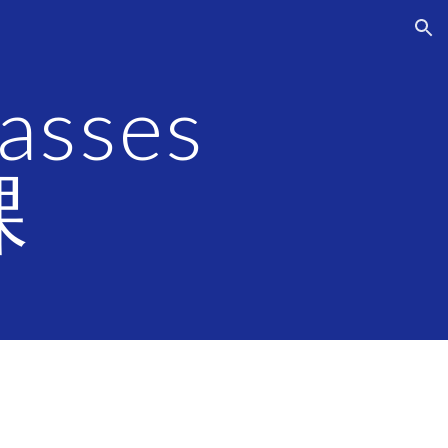
ion
lasses
課